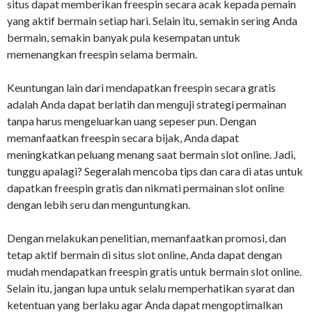
situs dapat memberikan freespin secara acak kepada pemain
yang aktif bermain setiap hari. Selain itu, semakin sering Anda
bermain, semakin banyak pula kesempatan untuk
memenangkan freespin selama bermain.
Keuntungan lain dari mendapatkan freespin secara gratis
adalah Anda dapat berlatih dan menguji strategi permainan
tanpa harus mengeluarkan uang sepeser pun. Dengan
memanfaatkan freespin secara bijak, Anda dapat
meningkatkan peluang menang saat bermain slot online. Jadi,
tunggu apalagi? Segeralah mencoba tips dan cara di atas untuk
dapatkan freespin gratis dan nikmati permainan slot online
dengan lebih seru dan menguntungkan.
Dengan melakukan penelitian, memanfaatkan promosi, dan
tetap aktif bermain di situs slot online, Anda dapat dengan
mudah mendapatkan freespin gratis untuk bermain slot online.
Selain itu, jangan lupa untuk selalu memperhatikan syarat dan
ketentuan yang berlaku agar Anda dapat mengoptimalkan