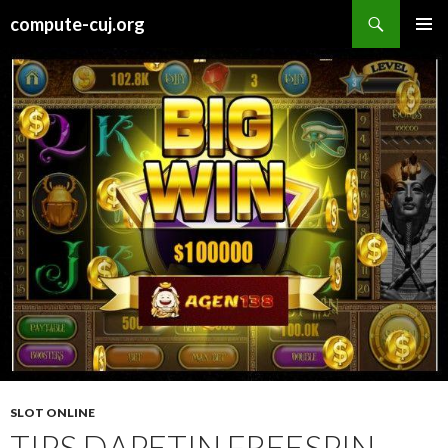
compute-cuj.org
LANGSUNG
MENU
KE
UTAMA
ISI
SLOT ONLINE
TIPS DAPETIN FREESPIN