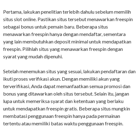
Pertama, lakukan penelitian terlebih dahulu sebelum memilih
situs slot online. Pastikan situs tersebut menawarkan freespin
sebagai bonus untuk pemain baru. Beberapa situs
menawarkan freespin hanya dengan mendaftar, sementara
yang lain membutuhkan deposit minimal untuk mendapatkan
freespin. Pilihlah situs yang menawarkan freespin dengan
syarat yang mudah dipenuhi.
Setelah menemukan situs yang sesuai, lakukan pendaftaran dan
ikuti proses verifikasi akun. Dengan memiliki akun yang
terverifikasi, Anda dapat memanfaatkan semua promosi dan
bonus yang ditawarkan oleh situs tersebut. Selain itu, jangan
lupa untuk memeriksa syarat dan ketentuan yang berlaku
untuk mendapatkan freespin gratis. Beberapa situs mungkin
membatasi penggunaan freespin hanya pada permainan
tertentu atau memiliki batas waktu penggunaan freespin.