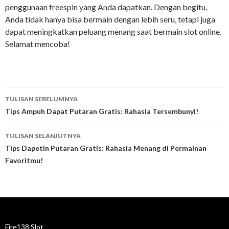
penggunaan freespin yang Anda dapatkan. Dengan begitu,
Anda tidak hanya bisa bermain dengan lebih seru, tetapi juga
dapat meningkatkan peluang menang saat bermain slot online.
Selamat mencoba!
Navigasi
TULISAN SEBELUMNYA
Tulisan
Tips Ampuh Dapat Putaran Gratis: Rahasia Tersembunyi!
TULISAN SELANJUTNYA
Tips Dapetin Putaran Gratis: Rahasia Menang di Permainan
Favoritmu!
Fire138 Slot