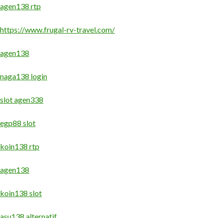
agen138 rtp
https://www.frugal-rv-travel.com/
agen138
naga138 login
slot agen338
egp88 slot
koin138 rtp
agen138
koin138 slot
asu138 alternatif