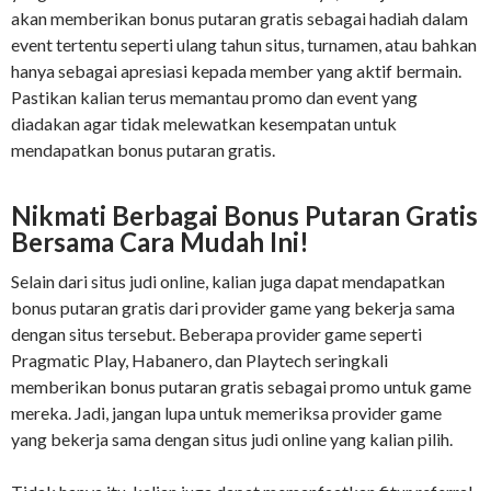
akan memberikan bonus putaran gratis sebagai hadiah dalam
event tertentu seperti ulang tahun situs, turnamen, atau bahkan
hanya sebagai apresiasi kepada member yang aktif bermain.
Pastikan kalian terus memantau promo dan event yang
diadakan agar tidak melewatkan kesempatan untuk
mendapatkan bonus putaran gratis.
Nikmati Berbagai Bonus Putaran Gratis
Bersama Cara Mudah Ini!
Selain dari situs judi online, kalian juga dapat mendapatkan
bonus putaran gratis dari provider game yang bekerja sama
dengan situs tersebut. Beberapa provider game seperti
Pragmatic Play, Habanero, dan Playtech seringkali
memberikan bonus putaran gratis sebagai promo untuk game
mereka. Jadi, jangan lupa untuk memeriksa provider game
yang bekerja sama dengan situs judi online yang kalian pilih.