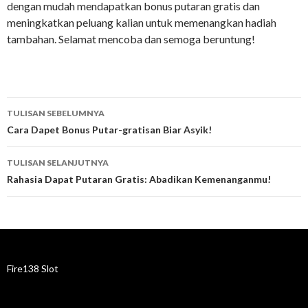
dengan mudah mendapatkan bonus putaran gratis dan
meningkatkan peluang kalian untuk memenangkan hadiah
tambahan. Selamat mencoba dan semoga beruntung!
Navigasi
TULISAN SEBELUMNYA
Tulisan
Cara Dapet Bonus Putar-gratisan Biar Asyik!
TULISAN SELANJUTNYA
Rahasia Dapat Putaran Gratis: Abadikan Kemenanganmu!
Fire138 Slot