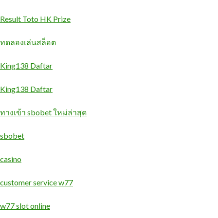
Result Toto HK Prize
ทดลองเล่นสล็อต
King138 Daftar
King138 Daftar
ทางเข้า sbobet ใหม่ล่าสุด
sbobet
casino
customer service w77
w77 slot online