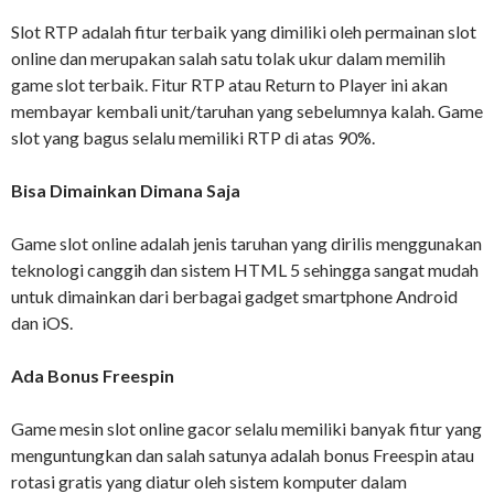
Slot RTP adalah fitur terbaik yang dimiliki oleh permainan slot
online dan merupakan salah satu tolak ukur dalam memilih
game slot terbaik. Fitur RTP atau Return to Player ini akan
membayar kembali unit/taruhan yang sebelumnya kalah. Game
slot yang bagus selalu memiliki RTP di atas 90%.
Bisa Dimainkan Dimana Saja
Game slot online adalah jenis taruhan yang dirilis menggunakan
teknologi canggih dan sistem HTML 5 sehingga sangat mudah
untuk dimainkan dari berbagai gadget smartphone Android
dan iOS.
Ada Bonus Freespin
Game mesin slot online gacor selalu memiliki banyak fitur yang
menguntungkan dan salah satunya adalah bonus Freespin atau
rotasi gratis yang diatur oleh sistem komputer dalam