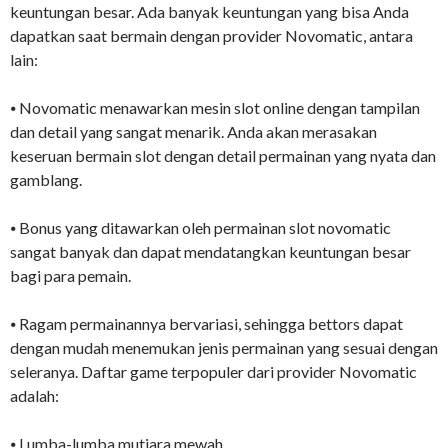
keuntungan besar. Ada banyak keuntungan yang bisa Anda
dapatkan saat bermain dengan provider Novomatic, antara
lain:
⦁ Novomatic menawarkan mesin slot online dengan tampilan
dan detail yang sangat menarik. Anda akan merasakan
keseruan bermain slot dengan detail permainan yang nyata dan
gamblang.
⦁ Bonus yang ditawarkan oleh permainan slot novomatic
sangat banyak dan dapat mendatangkan keuntungan besar
bagi para pemain.
⦁ Ragam permainannya bervariasi, sehingga bettors dapat
dengan mudah menemukan jenis permainan yang sesuai dengan
seleranya. Daftar game terpopuler dari provider Novomatic
adalah:
⦁ Lumba-lumba mutiara mewah