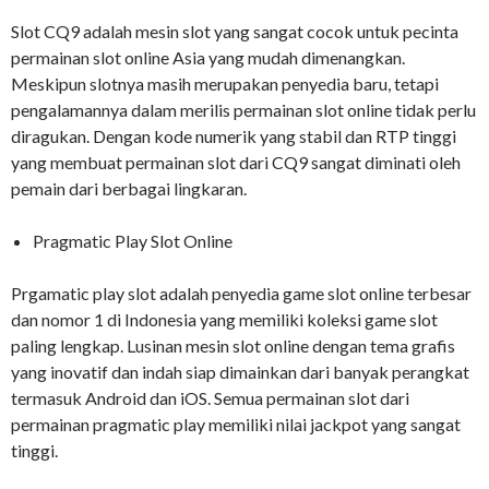
Slot CQ9 adalah mesin slot yang sangat cocok untuk pecinta
permainan slot online Asia yang mudah dimenangkan.
Meskipun slotnya masih merupakan penyedia baru, tetapi
pengalamannya dalam merilis permainan slot online tidak perlu
diragukan. Dengan kode numerik yang stabil dan RTP tinggi
yang membuat permainan slot dari CQ9 sangat diminati oleh
pemain dari berbagai lingkaran.
Pragmatic Play Slot Online
Prgamatic play slot adalah penyedia game slot online terbesar
dan nomor 1 di Indonesia yang memiliki koleksi game slot
paling lengkap. Lusinan mesin slot online dengan tema grafis
yang inovatif dan indah siap dimainkan dari banyak perangkat
termasuk Android dan iOS. Semua permainan slot dari
permainan pragmatic play memiliki nilai jackpot yang sangat
tinggi.