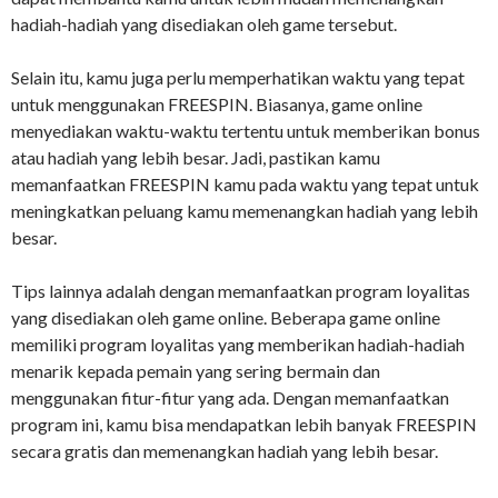
hadiah-hadiah yang disediakan oleh game tersebut.
Selain itu, kamu juga perlu memperhatikan waktu yang tepat
untuk menggunakan FREESPIN. Biasanya, game online
menyediakan waktu-waktu tertentu untuk memberikan bonus
atau hadiah yang lebih besar. Jadi, pastikan kamu
memanfaatkan FREESPIN kamu pada waktu yang tepat untuk
meningkatkan peluang kamu memenangkan hadiah yang lebih
besar.
Tips lainnya adalah dengan memanfaatkan program loyalitas
yang disediakan oleh game online. Beberapa game online
memiliki program loyalitas yang memberikan hadiah-hadiah
menarik kepada pemain yang sering bermain dan
menggunakan fitur-fitur yang ada. Dengan memanfaatkan
program ini, kamu bisa mendapatkan lebih banyak FREESPIN
secara gratis dan memenangkan hadiah yang lebih besar.