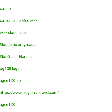
casino
customer service w77
w77 slot online
Slot demo pragmatic
Slot Gacor Hari Ini
pg138 login
agen138 rtp
https://www.frugal-rv-travel.com/
agen138