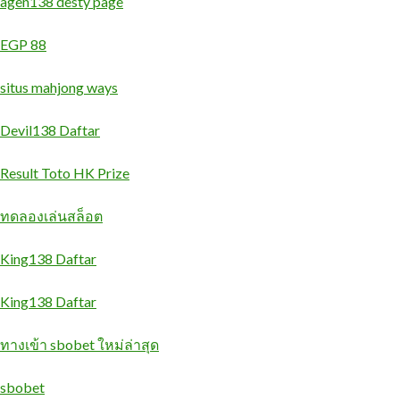
agen138 desty page
EGP 88
situs mahjong ways
Devil138 Daftar
Result Toto HK Prize
ทดลองเล่นสล็อต
King138 Daftar
King138 Daftar
ทางเข้า sbobet ใหม่ล่าสุด
sbobet