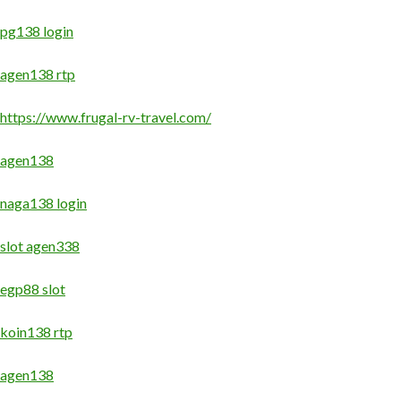
pg138 login
agen138 rtp
https://www.frugal-rv-travel.com/
agen138
naga138 login
slot agen338
egp88 slot
koin138 rtp
agen138