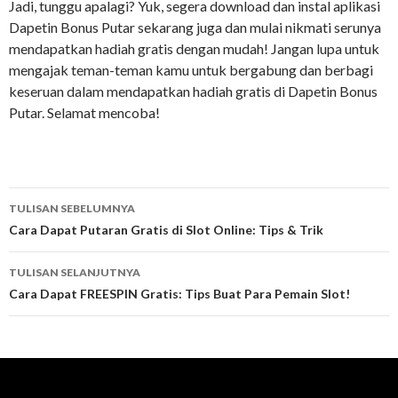
Jadi, tunggu apalagi? Yuk, segera download dan instal aplikasi
Dapetin Bonus Putar sekarang juga dan mulai nikmati serunya
mendapatkan hadiah gratis dengan mudah! Jangan lupa untuk
mengajak teman-teman kamu untuk bergabung dan berbagi
keseruan dalam mendapatkan hadiah gratis di Dapetin Bonus
Putar. Selamat mencoba!
Navigasi
TULISAN SEBELUMNYA
Tulisan
Cara Dapat Putaran Gratis di Slot Online: Tips & Trik
TULISAN SELANJUTNYA
Cara Dapat FREESPIN Gratis: Tips Buat Para Pemain Slot!