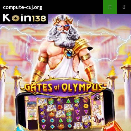
compute-cuj.org
LANGSUNG
MENU
KE
UTAMA
ISI