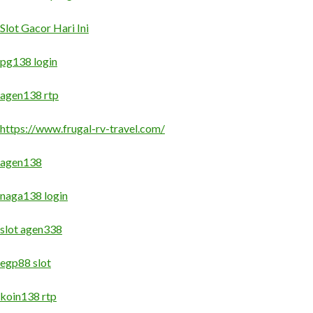
Slot Gacor Hari Ini
pg138 login
agen138 rtp
https://www.frugal-rv-travel.com/
agen138
naga138 login
slot agen338
egp88 slot
koin138 rtp