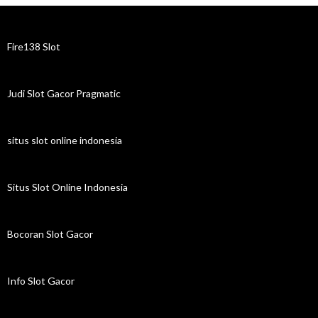
Fire138 Slot
Judi Slot Gacor Pragmatic
situs slot online indonesia
Situs Slot Online Indonesia
Bocoran Slot Gacor
Info Slot Gacor