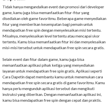
Tidak hanya mengandalkan event dan promosi dari developer
game, kamu juga bisa memanfaatkan fitur-fitur yang
disediakan oleh game favoritmu. Beberapa game menyediakan
fitur yang memberikan kesempatan bagi pemain untuk
mendapatkan free spin dengan menyelesaikan misi tertentu.
Misalnya, menyelesaikan level tertentu atau mencapai skor
tertentu. Kamu bisa memanfaatkan fitur ini dan menyelesaikan
misi-misi tersebut untuk mendapatkan free spin secara gratis.
Selain event dan fitur dalam game, kamu juga bisa
memanfaatkan aplikasi pihak ketiga yang menyediakan
layanan untuk mendapatkan free spin gratis. Aplikasi seperti
Cara Dapetin dapat membantu kamu untuk menemukan cara
mendapatkan free spin secara gratis di game favoritmu. Kamu
hanya perlu mengunduh aplikasi tersebut dan mengikuti
instruksi yang diberikan. Dengan memanfaatkan aplikasi ini,
kamu bisa mendapatkan free spin dengan cepat dan praktis.