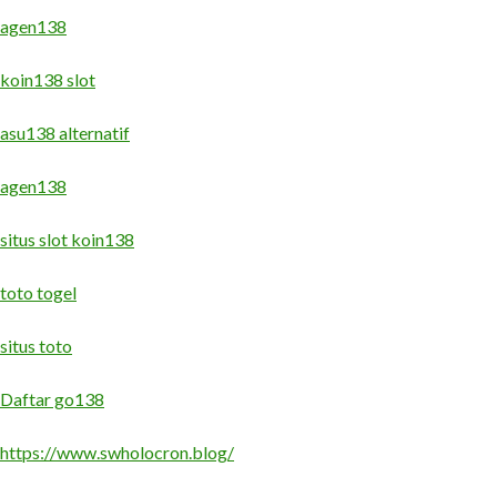
agen138
koin138 slot
asu138 alternatif
agen138
situs slot koin138
toto togel
situs toto
Daftar go138
https://www.swholocron.blog/