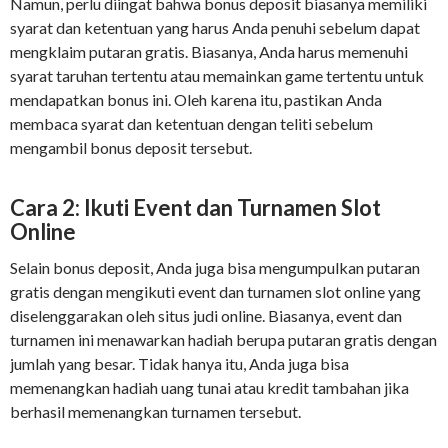
Namun, perlu diingat bahwa bonus deposit biasanya memiliki
syarat dan ketentuan yang harus Anda penuhi sebelum dapat
mengklaim putaran gratis. Biasanya, Anda harus memenuhi
syarat taruhan tertentu atau memainkan game tertentu untuk
mendapatkan bonus ini. Oleh karena itu, pastikan Anda
membaca syarat dan ketentuan dengan teliti sebelum
mengambil bonus deposit tersebut.
Cara 2: Ikuti Event dan Turnamen Slot
Online
Selain bonus deposit, Anda juga bisa mengumpulkan putaran
gratis dengan mengikuti event dan turnamen slot online yang
diselenggarakan oleh situs judi online. Biasanya, event dan
turnamen ini menawarkan hadiah berupa putaran gratis dengan
jumlah yang besar. Tidak hanya itu, Anda juga bisa
memenangkan hadiah uang tunai atau kredit tambahan jika
berhasil memenangkan turnamen tersebut.