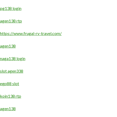
pg138 login
agen138 rtp
https://www.frugal-rv-travel.com/
agen138
naga138 login
slot agen338
egp88 slot
koin138 rtp
agen138