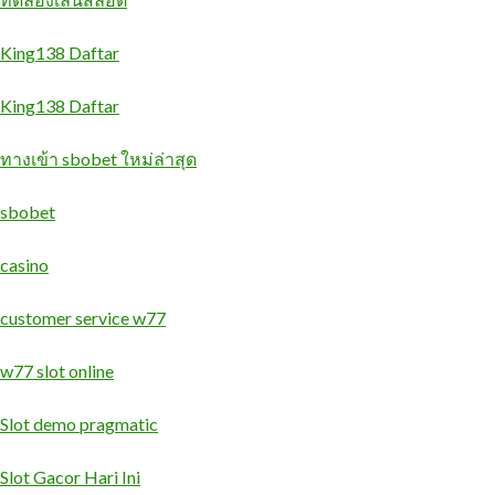
King138 Daftar
King138 Daftar
ทางเข้า sbobet ใหม่ล่าสุด
sbobet
casino
customer service w77
w77 slot online
Slot demo pragmatic
Slot Gacor Hari Ini