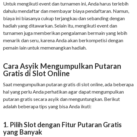
Untuk mengikuti event dan turnamen ini, Anda harus terlebih
dahulu mendaftar dan membayar biaya pendaftaran. Namun,
biaya ini biasanya cukup terjangkau dan sebanding dengan
hadiah yang ditawarkan. Selain itu, mengikuti event dan
turnamen juga memberikan pengalaman bermain yang lebih
menarik dan seru, karena Anda akan berkompetisi dengan
pemain lain untuk memenangkan hadiah.
Cara Asyik Mengumpulkan Putaran
Gratis di Slot Online
Saat mengumpulkan putaran gratis di slot online, ada beberapa
hal yang perlu Anda perhatikan agar dapat mengumpulkan
putaran gratis secara asyik dan menguntungkan. Berikut
adalah beberapa tips yang bisa Anda ikuti:
1. Pilih Slot dengan Fitur Putaran Gratis
yang Banyak