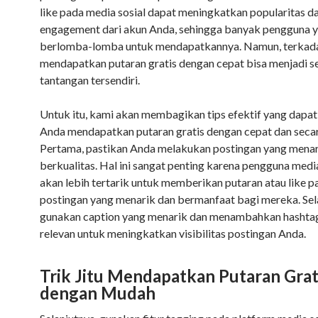
like pada media sosial dapat meningkatkan popularitas d
engagement dari akun Anda, sehingga banyak pengguna 
berlomba-lomba untuk mendapatkannya. Namun, terkad
mendapatkan putaran gratis dengan cepat bisa menjadi 
tantangan tersendiri.
Untuk itu, kami akan membagikan tips efektif yang dap
Anda mendapatkan putaran gratis dengan cepat dan secar
Pertama, pastikan Anda melakukan postingan yang menar
berkualitas. Hal ini sangat penting karena pengguna media
akan lebih tertarik untuk memberikan putaran atau like p
postingan yang menarik dan bermanfaat bagi mereka. Selai
gunakan caption yang menarik dan menambahkan hashta
relevan untuk meningkatkan visibilitas postingan Anda.
Trik Jitu Mendapatkan Putaran Grat
dengan Mudah