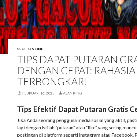
SLOT ONLINE
TIPS DAPAT PUTARAN GR
DENGAN CEPAT: RAHASIA
TERBONGKAR!
FEBRUARI 16, 2025
ALAN KING
Tips Efektif Dapat Putaran Gratis C
Jika Anda seorang pengguna media sosial yang aktif, pasti
lagi dengan istilah “putaran” atau “like” yang sering muncu
postingan di platform seperti Instagram atau Facebook. 