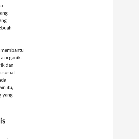
an
yang
ang
sebuah
at membantu
a organik.
ik dan
 sosial
ada
n itu,
g yang
is