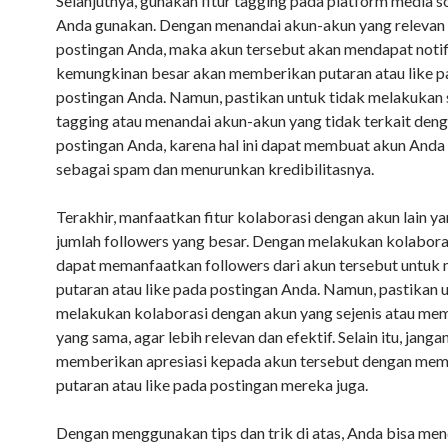
Selanjutnya, gunakan fitur tagging pada platform media s
Anda gunakan. Dengan menandai akun-akun yang relevan
postingan Anda, maka akun tersebut akan mendapat notif
kemungkinan besar akan memberikan putaran atau like p
postingan Anda. Namun, pastikan untuk tidak melakukan
tagging atau menandai akun-akun yang tidak terkait den
postingan Anda, karena hal ini dapat membuat akun Anda
sebagai spam dan menurunkan kredibilitasnya.
Terakhir, manfaatkan fitur kolaborasi dengan akun lain y
jumlah followers yang besar. Dengan melakukan kolabora
dapat memanfaatkan followers dari akun tersebut untu
putaran atau like pada postingan Anda. Namun, pastikan 
melakukan kolaborasi dengan akun yang sejenis atau memi
yang sama, agar lebih relevan dan efektif. Selain itu, janga
memberikan apresiasi kepada akun tersebut dengan me
putaran atau like pada postingan mereka juga.
Dengan menggunakan tips dan trik di atas, Anda bisa me