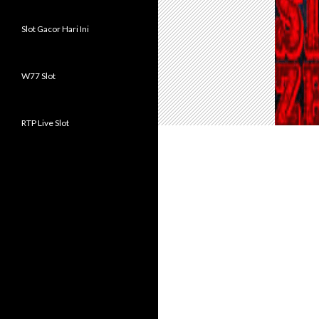
Slot Gacor Hari Ini
W77 Slot
RTP Live Slot