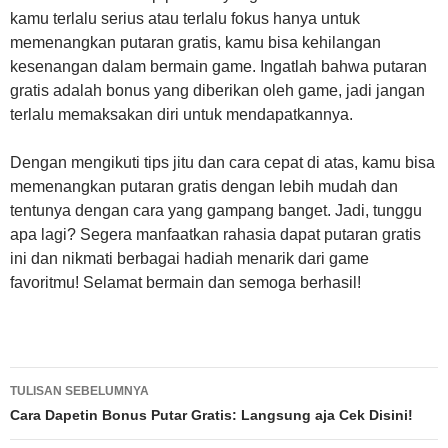
kamu terlalu serius atau terlalu fokus hanya untuk
memenangkan putaran gratis, kamu bisa kehilangan
kesenangan dalam bermain game. Ingatlah bahwa putaran
gratis adalah bonus yang diberikan oleh game, jadi jangan
terlalu memaksakan diri untuk mendapatkannya.
Dengan mengikuti tips jitu dan cara cepat di atas, kamu bisa
memenangkan putaran gratis dengan lebih mudah dan
tentunya dengan cara yang gampang banget. Jadi, tunggu
apa lagi? Segera manfaatkan rahasia dapat putaran gratis
ini dan nikmati berbagai hadiah menarik dari game
favoritmu! Selamat bermain dan semoga berhasil!
Navigasi
TULISAN SEBELUMNYA
Tulisan
Cara Dapetin Bonus Putar Gratis: Langsung aja Cek Disini!