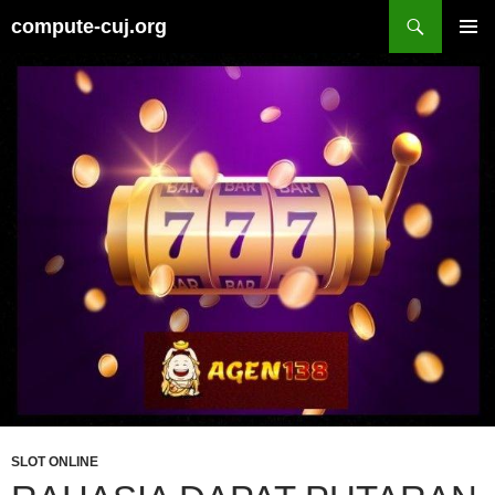
compute-cuj.org
LANGSUNG
MENU
KE
UTAMA
ISI
SLOT ONLINE