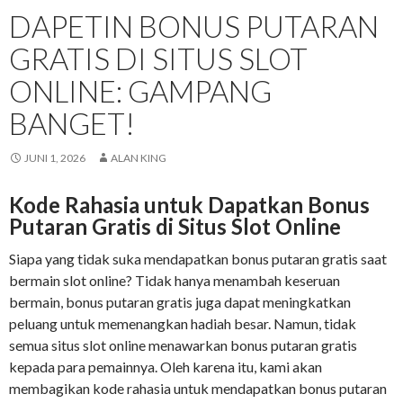
DAPETIN BONUS PUTARAN
GRATIS DI SITUS SLOT
ONLINE: GAMPANG
BANGET!
JUNI 1, 2026
ALAN KING
Kode Rahasia untuk Dapatkan Bonus
Putaran Gratis di Situs Slot Online
Siapa yang tidak suka mendapatkan bonus putaran gratis saat
bermain slot online? Tidak hanya menambah keseruan
bermain, bonus putaran gratis juga dapat meningkatkan
peluang untuk memenangkan hadiah besar. Namun, tidak
semua situs slot online menawarkan bonus putaran gratis
kepada para pemainnya. Oleh karena itu, kami akan
membagikan kode rahasia untuk mendapatkan bonus putaran