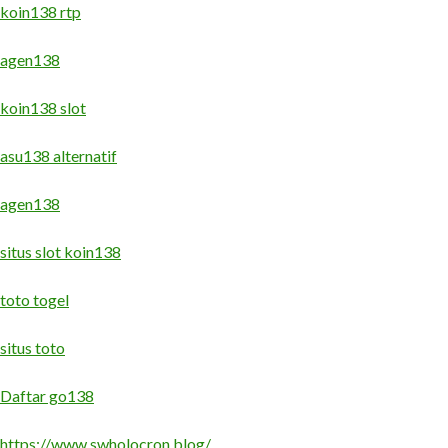
koin138 rtp
agen138
koin138 slot
asu138 alternatif
agen138
situs slot koin138
toto togel
situs toto
Daftar go138
https://www.swholocron.blog/