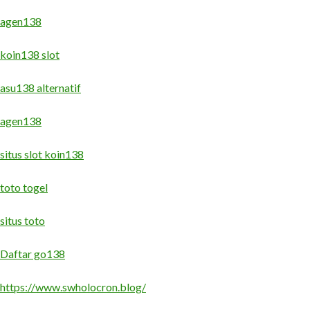
agen138
koin138 slot
asu138 alternatif
agen138
situs slot koin138
toto togel
situs toto
Daftar go138
https://www.swholocron.blog/