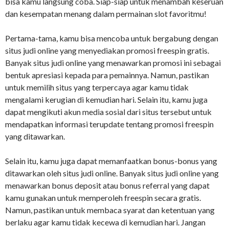
bisa kamu langsung coba. Siap-siap untuk menambah keseruan
dan kesempatan menang dalam permainan slot favoritmu!
Pertama-tama, kamu bisa mencoba untuk bergabung dengan
situs judi online yang menyediakan promosi freespin gratis.
Banyak situs judi online yang menawarkan promosi ini sebagai
bentuk apresiasi kepada para pemainnya. Namun, pastikan
untuk memilih situs yang terpercaya agar kamu tidak
mengalami kerugian di kemudian hari. Selain itu, kamu juga
dapat mengikuti akun media sosial dari situs tersebut untuk
mendapatkan informasi terupdate tentang promosi freespin
yang ditawarkan.
Selain itu, kamu juga dapat memanfaatkan bonus-bonus yang
ditawarkan oleh situs judi online. Banyak situs judi online yang
menawarkan bonus deposit atau bonus referral yang dapat
kamu gunakan untuk memperoleh freespin secara gratis.
Namun, pastikan untuk membaca syarat dan ketentuan yang
berlaku agar kamu tidak kecewa di kemudian hari. Jangan