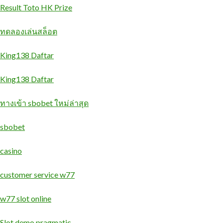
Result Toto HK Prize
ทดลองเล่นสล็อต
King138 Daftar
King138 Daftar
ทางเข้า sbobet ใหม่ล่าสุด
sbobet
casino
customer service w77
w77 slot online
Slot demo pragmatic