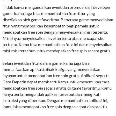
Tidak hanya mengandalkan event dan promosi dari developer
game, kamu juga bisa memanfaatkan fitur-fitur yang
disediakan oleh game favoritmu. Beberapa game menyediakan
fitur yang memberikan kesempatan bagi pemain untuk
mendapatkan free spin dengan menyelesaikan misi tertentu.
Misalnya, menyelesaikan level tertentu atau mencapai skor
tertentu. Kamu bisa memanfaatkan fitur ini dan menyelesaikan
misi-misi tersebut untuk mendapatkan free spin secara gratis.
Selain event dan fitur dalam game, kamu juga bisa
memanfaatkan aplikasi pihak ketiga yang menyediakan
layanan untuk mendapatkan free spin gratis. Aplikasi seperti
Cara Dapetin dapat membantu kamu untuk menemukan cara
mendapatkan free spin secara gratis di game favoritmu. Kamu
hanya perlu mengunduh aplikasi tersebut dan mengikuti
instruksi yang diberikan. Dengan memanfaatkan aplikasi ini,
kamu bisa mendapatkan free spin dengan cepat dan praktis.