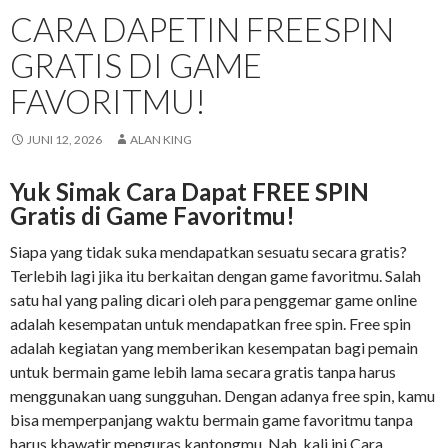
CARA DAPETIN FREESPIN
GRATIS DI GAME
FAVORITMU!
JUNI 12, 2026
ALAN KING
Yuk Simak Cara Dapat FREE SPIN
Gratis di Game Favoritmu!
Siapa yang tidak suka mendapatkan sesuatu secara gratis?
Terlebih lagi jika itu berkaitan dengan game favoritmu. Salah
satu hal yang paling dicari oleh para penggemar game online
adalah kesempatan untuk mendapatkan free spin. Free spin
adalah kegiatan yang memberikan kesempatan bagi pemain
untuk bermain game lebih lama secara gratis tanpa harus
menggunakan uang sungguhan. Dengan adanya free spin, kamu
bisa memperpanjang waktu bermain game favoritmu tanpa
harus khawatir menguras kantongmu. Nah, kali ini Cara