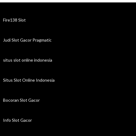
Fire138 Slot
Judi Slot Gacor Pragmatic
situs slot online indonesia
Situs Slot Online Indonesia
Bocoran Slot Gacor
Info Slot Gacor