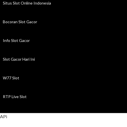
Situs Slot Online Indonesia
Bocoran Slot Gacor
Info Slot Gacor
Slot Gacor Hari Ini
W77 Slot
RTP Live Slot
APi